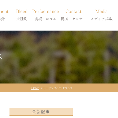
ment
Bleed
Perfoemance
Contact
Media
方針
犬種別
実績・コラム
提携・セミナー
メディア掲載
療
柴犬の皮膚病
犬種別
診療提携・セミナー開催
メディア掲載
事療法
シーズーの皮膚病
症状別
ス
法
フレンチブルドッグの皮膚病
コラム「皮膚科のいろは」
トイプードルの皮膚病
天真爛漫ブログ
HOME
ヒーリングケアLFプラス
最新記事