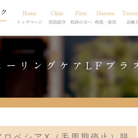
Home
Clinic
First
Disease
Treat
トップページ
医院紹介
初診の方へ
疾患・症状
治療
当院のご紹介
初診の方へ
アトピー・アレルギー
皮膚科特別診
獣医師紹介
オンライン診療
膿皮症・脂漏症
体質改善・食
ヒーリングケアLFプラ
求人案内
東京サテライト
脱毛症・アロペシアX
スキンケア療
アポキルが効かない皮膚病
アロペシアX（毛周期停止）脱