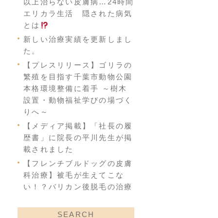
以上治らない皮膚病…24時間
エリカラ生活 隠された病気
とは
新しい治療実績を更新しまし
た。
【プレスリリース】ゴリラの
繁殖を目指す千葉市動物公園
本格環境整備に着手 ～樹木
設置・動物福祉学びの場づく
りへ～
【メディア掲載】「社長の履
歴書」に院長の平川先生が掲
載されました
【フレンチブルドッグの皮膚
科治療】被毛が生えてこな
い！？バリカン後脱毛の治療
SEARCH