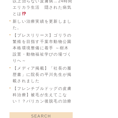
以上治らない皮膚病…24時間
エリカラ生活 隠された病気
とは
新しい治療実績を更新しまし
た。
【プレスリリース】ゴリラの
繁殖を目指す千葉市動物公園
本格環境整備に着手 ～樹木
設置・動物福祉学びの場づく
りへ～
【メディア掲載】「社長の履
歴書」に院長の平川先生が掲
載されました
【フレンチブルドッグの皮膚
科治療】被毛が生えてこな
い！？バリカン後脱毛の治療
SEARCH