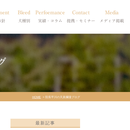
ment
Bleed
Perfoemance
Contact
Media
方針
犬種別
実績・コラム
提携・セミナー
メディア掲載
療
柴犬の皮膚病
犬種別
診療提携・セミナー開催
メディア掲載
事療法
シーズーの皮膚病
症状別
グ
法
フレンチブルドッグの皮膚病
コラム「皮膚科のいろは」
トイプードルの皮膚病
天真爛漫ブログ
HOME
院長平川の天真爛漫ブログ
最新記事