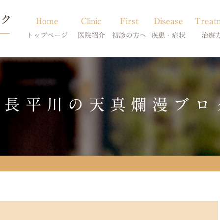
Home
Clinic
First
Disease
Treat
トップページ
医院紹介
初診の方へ
疾患・症状
治療
当院のご紹介
初診の方へ
アトピー・アレルギー
皮膚科特別診
獣医師紹介
オンライン診療
膿皮症・脂漏症
体質改善・食
院長平川の天真爛漫ブロ
求人案内
東京サテライト
脱毛症・アロペシアX
スキンケア療
アポキルが効かない皮膚病