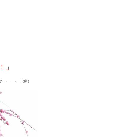
！」
た・・・（涙）