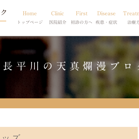
Home
Clinic
First
Disease
Treat
トップページ
医院紹介
初診の方へ
疾患・症状
治療
当院のご紹介
初診の方へ
アトピー・アレルギー
皮膚科特別診
獣医師紹介
オンライン診療
膿皮症・脂漏症
体質改善・食
院長平川の天真爛漫ブロ
求人案内
東京サテライト
脱毛症・アロペシアX
スキンケア療
アポキルが効かない皮膚病
グッズ