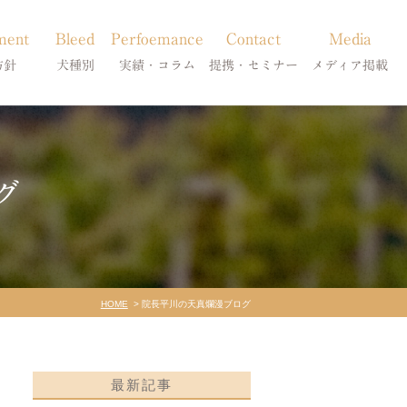
ment
Bleed
Perfoemance
Contact
Media
方針
犬種別
実績・コラム
提携・セミナー
メディア掲載
療
柴犬の皮膚病
犬種別
診療提携・セミナー開催
メディア掲載
事療法
シーズーの皮膚病
症状別
グ
法
フレンチブルドッグの皮膚病
コラム「皮膚科のいろは」
トイプードルの皮膚病
天真爛漫ブログ
HOME
院長平川の天真爛漫ブログ
最新記事