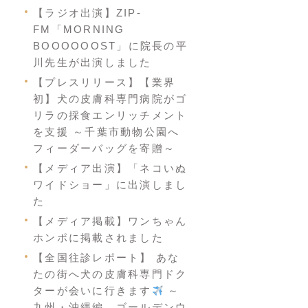
【ラジオ出演】ZIP-
FM「MORNING
BOOOOOOST」に院長の平
川先生が出演しました
【プレスリリース】【業界
初】犬の皮膚科専門病院がゴ
リラの採食エンリッチメント
を支援 ～千葉市動物公園へ
フィーダーバッグを寄贈～
【メディア出演】「ネコいぬ
ワイドショー」に出演しまし
た
【メディア掲載】ワンちゃん
ホンポに掲載されました
【全国往診レポート】 あな
たの街へ犬の皮膚科専門ドク
ターが会いに行きます
～
九州・沖縄編 ゴールデンウ