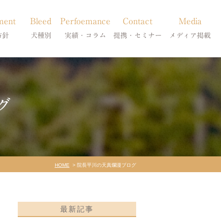
ment
Bleed
Perfoemance
Contact
Media
方針
犬種別
実績・コラム
提携・セミナー
メディア掲載
療
柴犬の皮膚病
犬種別
診療提携・セミナー開催
メディア掲載
事療法
シーズーの皮膚病
症状別
グ
法
フレンチブルドッグの皮膚病
コラム「皮膚科のいろは」
トイプードルの皮膚病
天真爛漫ブログ
HOME
院長平川の天真爛漫ブログ
最新記事