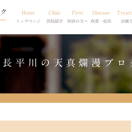
Home
Clinic
First
Disease
Treat
トップページ
医院紹介
初診の方へ
疾患・症状
治療
当院のご紹介
初診の方へ
アトピー・アレルギー
皮膚科特別診
獣医師紹介
オンライン診療
膿皮症・脂漏症
体質改善・食
院長平川の天真爛漫ブロ
求人案内
東京サテライト
脱毛症・アロペシアX
スキンケア療
アポキルが効かない皮膚病