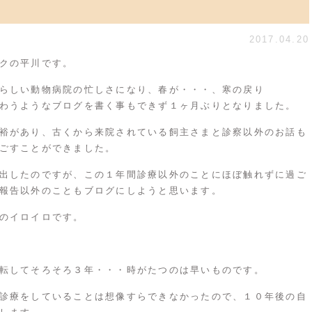
2017.04.20
クの平川です。
らしい動物病院の忙しさになり、春が・・・、寒の戻り
わうようなブログを書く事もできず１ヶ月ぶりとなりました。
裕があり、古くから来院されている飼主さまと診察以外のお話も
ごすことができました。
出したのですが、この１年間診療以外のことにほぼ触れずに過ご
報告以外のこともブログにしようと思います。
のイロイロです。
転してそろそろ３年・・・時がたつのは早いものです。
診療をしていることは想像すらできなかったので、１０年後の自