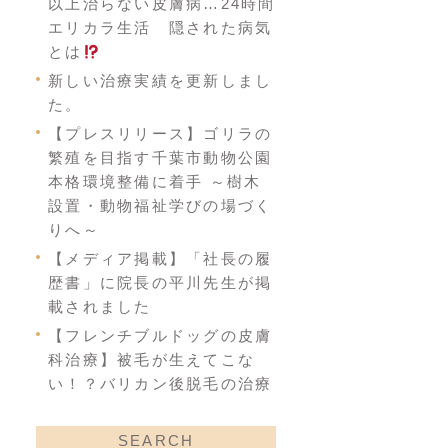
以上治らない皮膚病…24時間
エリカラ生活 隠された病気
とは
新しい治療実績を更新しまし
た。
【プレスリリース】ゴリラの
繁殖を目指す千葉市動物公園
本格環境整備に着手 ～樹木
設置・動物福祉学びの場づく
りへ～
【メディア掲載】「社長の履
歴書」に院長の平川先生が掲
載されました
【フレンチブルドッグの皮膚
科治療】被毛が生えてこな
い！？バリカン後脱毛の治療
SEARCH