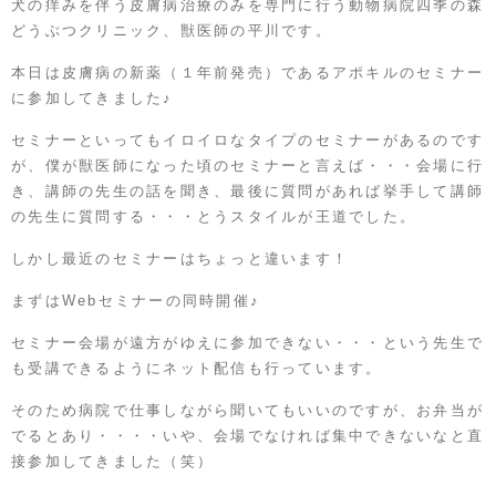
犬の痒みを伴う皮膚病治療のみを専門に行う動物病院四季の森
どうぶつクリニック、獣医師の平川です。
本日は皮膚病の新薬（１年前発売）であるアポキルのセミナー
に参加してきました♪
セミナーといってもイロイロなタイプのセミナーがあるのです
が、僕が獣医師になった頃のセミナーと言えば・・・会場に行
き、講師の先生の話を聞き、最後に質問があれば挙手して講師
の先生に質問する・・・とうスタイルが王道でした。
しかし最近のセミナーはちょっと違います！
まずはWebセミナーの同時開催♪
セミナー会場が遠方がゆえに参加できない・・・という先生で
も受講できるようにネット配信も行っています。
そのため病院で仕事しながら聞いてもいいのですが、お弁当が
でるとあり・・・・いや、会場でなければ集中できないなと直
接参加してきました（笑）