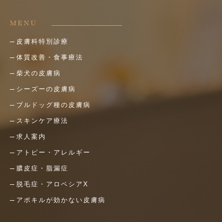
MENU
皮膚科特別診療
体質改善・食事療法
柴犬の皮膚病
シーズーの皮膚病
ブルドッグ種の皮膚病
スキンケア療法
求人案内
アトピー・アレルギー
膿皮症・脂漏症
脱毛症・アロペシアX
アポキルが効かない皮膚病