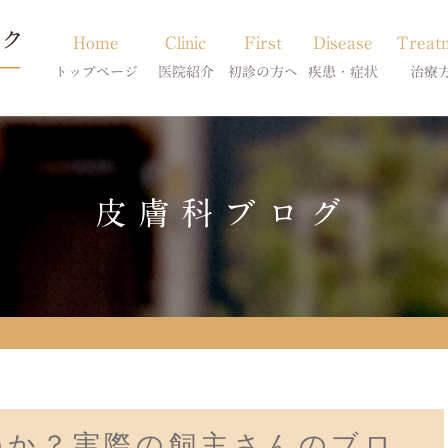
Home
Clinic
First
Disease
Treat
トップページ
医院紹介
初診の方へ
疾患・症状
治療
当院のご紹介
初診の方へ
アトピー・アレルギー
皮膚科特別診
獣医師紹介
オンライン診療
膿皮症・脂漏症
体質改善・食
皮膚科ブログ
求人案内
東京サテライト
脱毛症・アロペシアX
スキンケア療
アポキルが効かない皮膚病
のか？実際の飼主さんのブロ