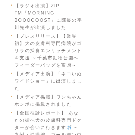
【ラジオ出演】ZIP-
FM「MORNING
BOOOOOOST」に院長の平
川先生が出演しました
【プレスリリース】【業界
初】犬の皮膚科専門病院がゴ
リラの採食エンリッチメント
を支援 ～千葉市動物公園へ
フィーダーバッグを寄贈～
【メディア出演】「ネコいぬ
ワイドショー」に出演しまし
た
【メディア掲載】ワンちゃん
ホンポに掲載されました
【全国往診レポート】 あな
たの街へ犬の皮膚科専門ドク
ターが会いに行きます
～
九州・沖縄編 ゴールデンウ