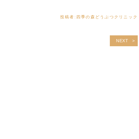
投稿者:
四季の森どうぶつクリニック
NEXT