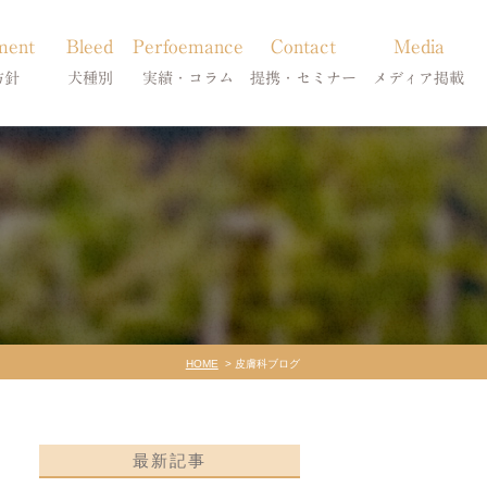
ment
Bleed
Perfoemance
Contact
Media
方針
犬種別
実績・コラム
提携・セミナー
メディア掲載
療
柴犬の皮膚病
犬種別
診療提携・セミナー開催
メディア掲載
事療法
シーズーの皮膚病
症状別
法
フレンチブルドッグの皮膚病
コラム「皮膚科のいろは」
トイプードルの皮膚病
天真爛漫ブログ
HOME
皮膚科ブログ
最新記事