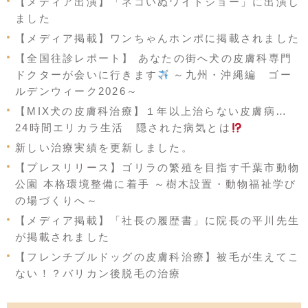
【メディア出演】「ネコいぬワイドショー」に出演し
ました
【メディア掲載】ワンちゃんホンポに掲載されました
【全国往診レポート】 あなたの街へ犬の皮膚科専門
ドクターが会いに行きます
～九州・沖縄編 ゴー
ルデンウィーク2026～
【MIX犬の皮膚科治療】１年以上治らない皮膚病…
24時間エリカラ生活 隠された病気とは
新しい治療実績を更新しました。
【プレスリリース】ゴリラの繁殖を目指す千葉市動物
公園 本格環境整備に着手 ～樹木設置・動物福祉学び
の場づくりへ～
【メディア掲載】「社長の履歴書」に院長の平川先生
が掲載されました
【フレンチブルドッグの皮膚科治療】被毛が生えてこ
ない！？バリカン後脱毛の治療