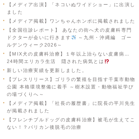
【メディア出演】「ネコいぬワイドショー」に出演し
ました
【メディア掲載】ワンちゃんホンポに掲載されました
【全国往診レポート】 あなたの街へ犬の皮膚科専門
ドクターが会いに行きます
～九州・沖縄編 ゴー
ルデンウィーク2026～
【MIX犬の皮膚科治療】１年以上治らない皮膚病…
24時間エリカラ生活 隠された病気とは
新しい治療実績を更新しました。
【プレスリリース】ゴリラの繁殖を目指す千葉市動物
公園 本格環境整備に着手 ～樹木設置・動物福祉学び
の場づくりへ～
【メディア掲載】「社長の履歴書」に院長の平川先生
が掲載されました
【フレンチブルドッグの皮膚科治療】被毛が生えてこ
ない！？バリカン後脱毛の治療