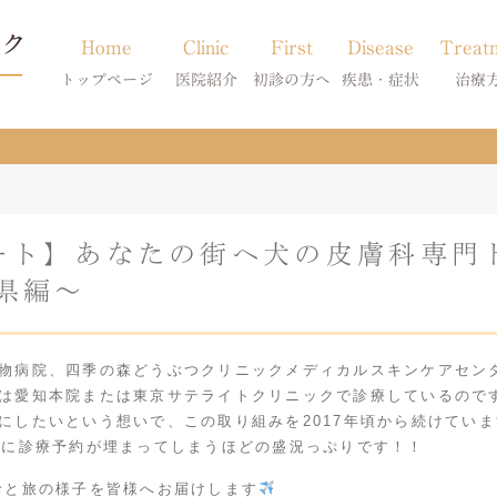
Home
Clinic
First
Disease
Treat
トップページ
医院紹介
初診の方へ
疾患・症状
治療
当院のご紹介
初診の方へ
アトピー・アレルギー
皮膚科特別診
獣医師紹介
オンライン診療
膿皮症・脂漏症
体質改善・食
ート】あなたの街へ犬の皮膚科専門
求人案内
東京サテライト
脱毛症・アロペシアX
スキンケア療
県編～
アポキルが効かない皮膚病
物病院、四季の森どうぶつクリニックメディカルスキンケアセン
は愛知本院または東京サテライトクリニックで診療しているのです
にしたいという想いで、この取り組みを2017年頃から続けていま
ぐに診療予約が埋まってしまうほどの盛況っぷりです！！
診と旅の様子を皆様へお届けします