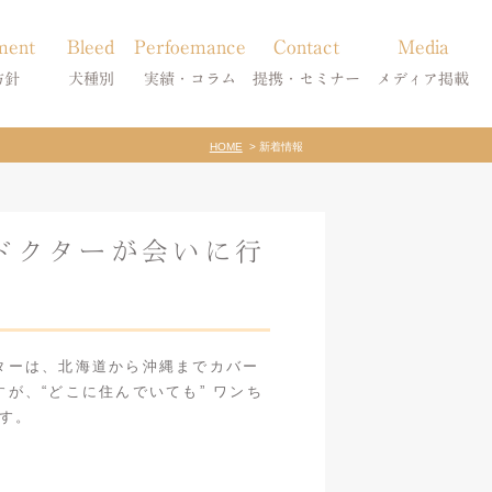
ment
Bleed
Perfoemance
Contact
Media
方針
犬種別
実績・コラム
提携・セミナー
メディア掲載
HOME
新着情報
療
柴犬の皮膚病
犬種別
診療提携・セミナー開催
メディア掲載
事療法
シーズーの皮膚病
症状別
ドクターが会いに行
法
フレンチブルドッグの皮膚病
コラム「皮膚科のいろは」
トイプードルの皮膚病
天真爛漫ブログ
ターは、北海道から沖縄までカバー
が、“どこに住んでいても” ワンち
す。