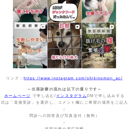
リンク：
https://www.instagram.com/shikinomori_ac/
～出張診療の流れは以下の通りです～
ホームページ
で申し込む/
インスタグラム
DMで申し込みする
形式は「直接受診」を選択し、コメント欄にご希望の場所をご記入
↓
問診への回答及び写真送付（無料）
↓
遠隔診療の適応判断