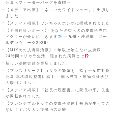
公園へフィーダーバッグを寄贈～
【メディア出演】「ネコいぬワイドショー」に出演し
ました
【メディア掲載】ワンちゃんホンポに掲載されました
【全国往診レポート】 あなたの街へ犬の皮膚科専門
ドクターが会いに行きます
～九州・沖縄編 ゴー
ルデンウィーク2026～
【MIX犬の皮膚科治療】１年以上治らない皮膚病…
24時間エリカラ生活 隠された病気とは
新しい治療実績を更新しました。
【プレスリリース】ゴリラの繁殖を目指す千葉市動物
公園 本格環境整備に着手 ～樹木設置・動物福祉学び
の場づくりへ～
【メディア掲載】「社長の履歴書」に院長の平川先生
が掲載されました
【フレンチブルドッグの皮膚科治療】被毛が生えてこ
ない！？バリカン後脱毛の治療