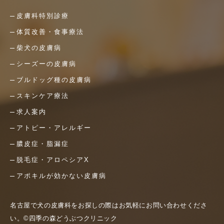
皮膚科特別診療
体質改善・食事療法
柴犬の皮膚病
シーズーの皮膚病
ブルドッグ種の皮膚病
スキンケア療法
求人案内
アトピー・アレルギー
膿皮症・脂漏症
脱毛症・アロペシアX
アポキルが効かない皮膚病
名古屋で犬の皮膚科をお探しの際はお気軽にお問い合わせくださ
い。©四季の森どうぶつクリニック