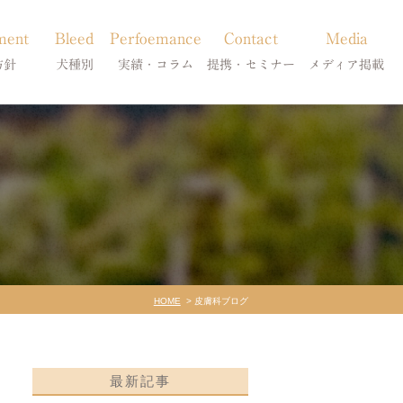
ment
Bleed
Perfoemance
Contact
Media
方針
犬種別
実績・コラム
提携・セミナー
メディア掲載
療
柴犬の皮膚病
犬種別
診療提携・セミナー開催
メディア掲載
事療法
シーズーの皮膚病
症状別
法
フレンチブルドッグの皮膚病
コラム「皮膚科のいろは」
トイプードルの皮膚病
天真爛漫ブログ
HOME
皮膚科ブログ
最新記事