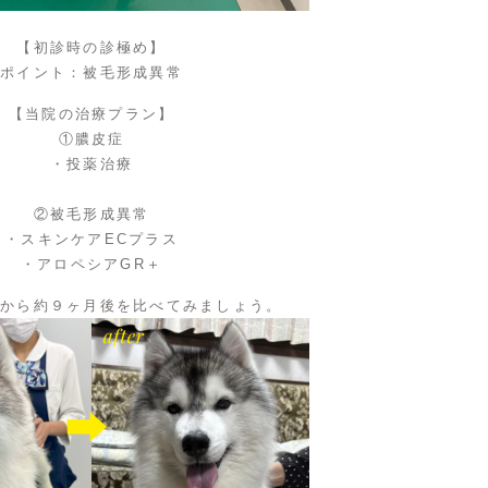
【初診時の診極め】
ポイント：被毛形成異常
【当院の治療プラン】
①膿皮症
・投薬治療
②被毛形成異常
・スキンケアECプラス
・アロペシアGR＋
療から約９ヶ月後を比べてみましょう。