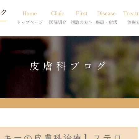
Home
Clinic
First
Disease
Treat
トップページ
医院紹介
初診の方へ
疾患・症状
治療
当院のご紹介
初診の方へ
アトピー・アレルギー
皮膚科特別診
獣医師紹介
オンライン診療
膿皮症・脂漏症
体質改善・食
皮膚科ブログ
求人案内
東京サテライト
脱毛症・アロペシアX
スキンケア療
アポキルが効かない皮膚病
スキーの皮膚科治療】ステロ