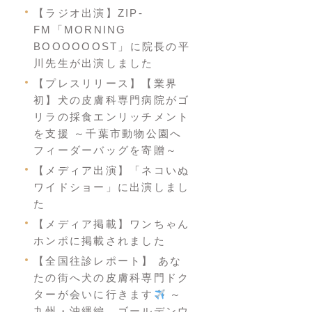
【ラジオ出演】ZIP-
FM「MORNING
BOOOOOOST」に院長の平
川先生が出演しました
【プレスリリース】【業界
初】犬の皮膚科専門病院がゴ
リラの採食エンリッチメント
を支援 ～千葉市動物公園へ
フィーダーバッグを寄贈～
【メディア出演】「ネコいぬ
ワイドショー」に出演しまし
た
【メディア掲載】ワンちゃん
ホンポに掲載されました
【全国往診レポート】 あな
たの街へ犬の皮膚科専門ドク
ターが会いに行きます
～
九州・沖縄編 ゴールデンウ