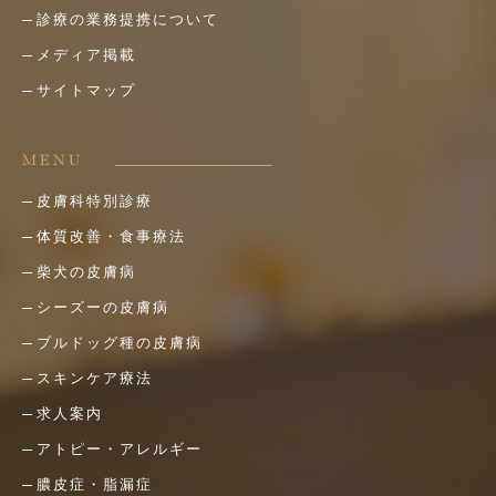
診療の業務提携について
メディア掲載
サイトマップ
MENU
皮膚科特別診療
体質改善・食事療法
柴犬の皮膚病
シーズーの皮膚病
ブルドッグ種の皮膚病
スキンケア療法
求人案内
アトピー・アレルギー
膿皮症・脂漏症