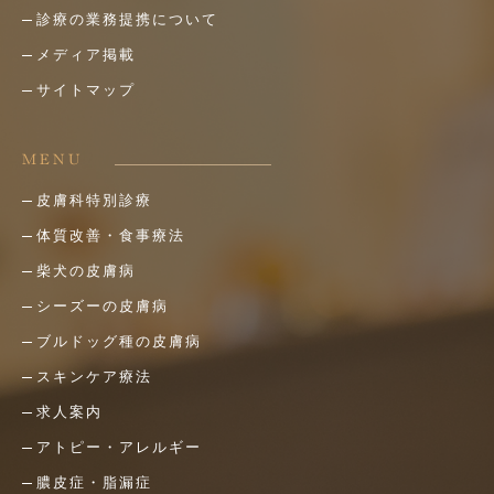
診療の業務提携について
メディア掲載
サイトマップ
MENU
皮膚科特別診療
体質改善・食事療法
柴犬の皮膚病
シーズーの皮膚病
ブルドッグ種の皮膚病
スキンケア療法
求人案内
アトピー・アレルギー
膿皮症・脂漏症