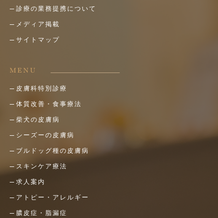
診療の業務提携について
メディア掲載
サイトマップ
MENU
皮膚科特別診療
体質改善・食事療法
柴犬の皮膚病
シーズーの皮膚病
ブルドッグ種の皮膚病
スキンケア療法
求人案内
アトピー・アレルギー
膿皮症・脂漏症