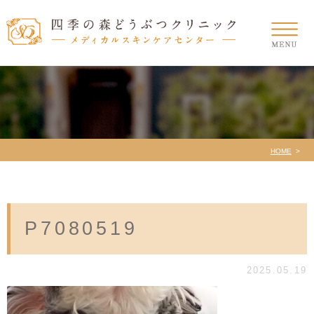
HOME
P7080519
2025.05.19