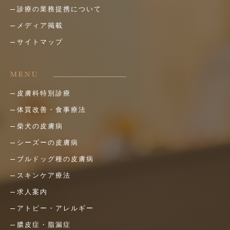
診療の業務提携について
メディア掲載
サイトマップ
MENU
皮膚科特別診療
体質改善・食事療法
柴犬の皮膚病
シーズーの皮膚病
ブルドッグ種の皮膚病
スキンケア療法
求人案内
アトピー・アレルギー
膿皮症・脂漏症