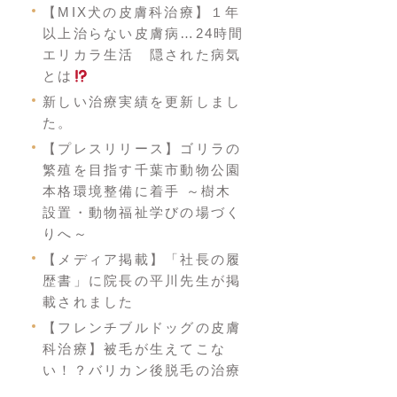
【MIX犬の皮膚科治療】１年
以上治らない皮膚病…24時間
エリカラ生活 隠された病気
とは
新しい治療実績を更新しまし
た。
【プレスリリース】ゴリラの
繁殖を目指す千葉市動物公園
本格環境整備に着手 ～樹木
設置・動物福祉学びの場づく
りへ～
【メディア掲載】「社長の履
歴書」に院長の平川先生が掲
載されました
【フレンチブルドッグの皮膚
科治療】被毛が生えてこな
い！？バリカン後脱毛の治療