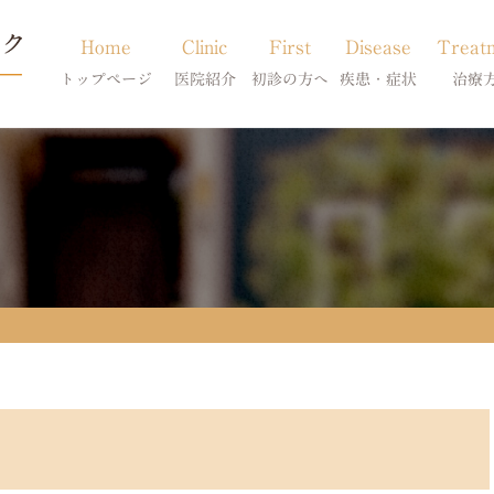
Home
Clinic
First
Disease
Treat
トップページ
医院紹介
初診の方へ
疾患・症状
治療
当院のご紹介
初診の方へ
アトピー・アレルギー
皮膚科特別診
獣医師紹介
オンライン診療
膿皮症・脂漏症
体質改善・食
求人案内
東京サテライト
脱毛症・アロペシアX
スキンケア療
アポキルが効かない皮膚病