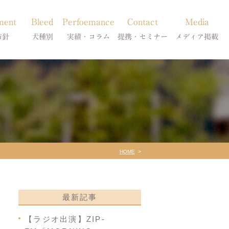
ment
Bleed
Perfoemance
Contact
Media
方針
犬種別
実績・コラム
提携・セミナー
メディア掲載
療
柴犬の皮膚病
犬種別
診療提携・セミナー開催
メディア掲載
事療法
シーズーの皮膚病
症状別
法
フレンチブルドッグの皮膚病
コラム「皮膚科のいろは」
トイプードルの皮膚病
天真爛漫ブログ
HOME
最新記事
【ラジオ出演】ZIP-