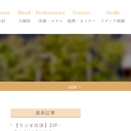
ment
Bleed
Perfoemance
Contact
Media
方針
犬種別
実績・コラム
提携・セミナー
メディア掲載
療
柴犬の皮膚病
犬種別
診療提携・セミナー開催
メディア掲載
事療法
シーズーの皮膚病
症状別
法
フレンチブルドッグの皮膚病
コラム「皮膚科のいろは」
トイプードルの皮膚病
天真爛漫ブログ
HOME
最新記事
【ラジオ出演】ZIP-