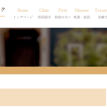
Home
Clinic
First
Disease
Treat
トップページ
医院紹介
初診の方へ
疾患・症状
治療
当院のご紹介
初診の方へ
アトピー・アレルギー
皮膚科特別診
獣医師紹介
オンライン診療
膿皮症・脂漏症
体質改善・食
求人案内
東京サテライト
脱毛症・アロペシアX
スキンケア療
アポキルが効かない皮膚病