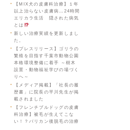
【MIX犬の皮膚科治療】１年
以上治らない皮膚病…24時間
エリカラ生活 隠された病気
とは
新しい治療実績を更新しまし
た。
【プレスリリース】ゴリラの
繁殖を目指す千葉市動物公園
本格環境整備に着手 ～樹木
設置・動物福祉学びの場づく
りへ～
【メディア掲載】「社長の履
歴書」に院長の平川先生が掲
載されました
【フレンチブルドッグの皮膚
科治療】被毛が生えてこな
い！？バリカン後脱毛の治療