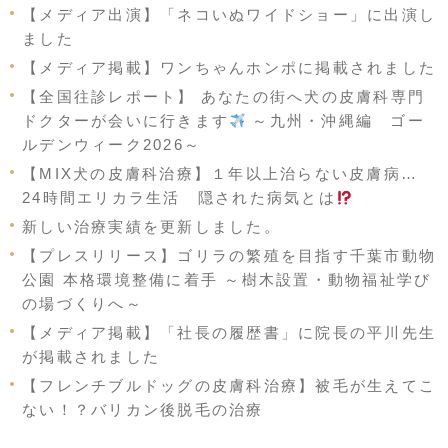
【メディア出演】「ネコいぬワイドショー」に出演し
ました
【メディア掲載】ワンちゃんホンポに掲載されました
【全国往診レポート】 あなたの街へ犬の皮膚科専門
ドクターが会いに行きます
～九州・沖縄編 ゴー
ルデンウィーク2026～
【MIX犬の皮膚科治療】１年以上治らない皮膚病…
24時間エリカラ生活 隠された病気とは
新しい治療実績を更新しました。
【プレスリリース】ゴリラの繁殖を目指す千葉市動物
公園 本格環境整備に着手 ～樹木設置・動物福祉学び
の場づくりへ～
【メディア掲載】「社長の履歴書」に院長の平川先生
が掲載されました
【フレンチブルドッグの皮膚科治療】被毛が生えてこ
ない！？バリカン後脱毛の治療