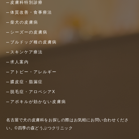
皮膚科特別診療
体質改善・食事療法
柴犬の皮膚病
シーズーの皮膚病
ブルドッグ種の皮膚病
スキンケア療法
求人案内
アトピー・アレルギー
膿皮症・脂漏症
脱毛症・アロペシアX
アポキルが効かない皮膚病
名古屋で犬の皮膚科をお探しの際はお気軽にお問い合わせくださ
い。©四季の森どうぶつクリニック