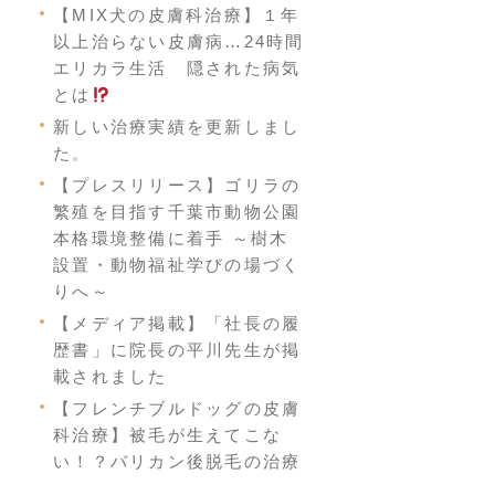
【MIX犬の皮膚科治療】１年
以上治らない皮膚病…24時間
エリカラ生活 隠された病気
とは
新しい治療実績を更新しまし
た。
【プレスリリース】ゴリラの
繁殖を目指す千葉市動物公園
本格環境整備に着手 ～樹木
設置・動物福祉学びの場づく
りへ～
【メディア掲載】「社長の履
歴書」に院長の平川先生が掲
載されました
【フレンチブルドッグの皮膚
科治療】被毛が生えてこな
い！？バリカン後脱毛の治療