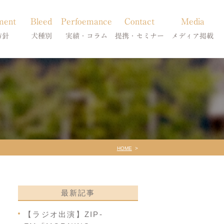
ment
Bleed
Perfoemance
Contact
Media
方針
犬種別
実績・コラム
提携・セミナー
メディア掲載
療
柴犬の皮膚病
犬種別
診療提携・セミナー開催
メディア掲載
事療法
シーズーの皮膚病
症状別
法
フレンチブルドッグの皮膚病
コラム「皮膚科のいろは」
トイプードルの皮膚病
天真爛漫ブログ
HOME
最新記事
【ラジオ出演】ZIP-