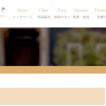
Home
Clinic
First
Disease
Treat
トップページ
医院紹介
初診の方へ
疾患・症状
治療
当院のご紹介
初診の方へ
アトピー・アレルギー
皮膚科特別診
獣医師紹介
オンライン診療
膿皮症・脂漏症
体質改善・食
求人案内
東京サテライト
脱毛症・アロペシアX
スキンケア療
アポキルが効かない皮膚病