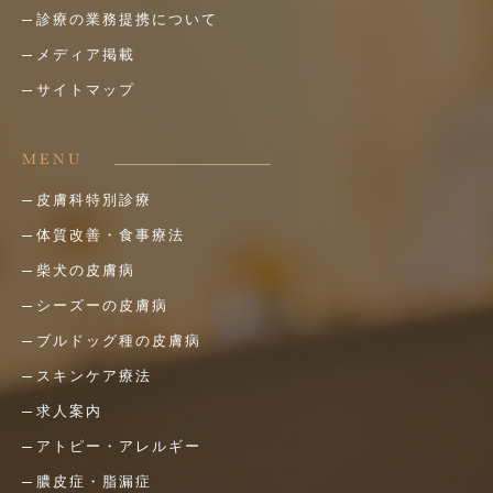
診療の業務提携について
メディア掲載
サイトマップ
MENU
皮膚科特別診療
体質改善・食事療法
柴犬の皮膚病
シーズーの皮膚病
ブルドッグ種の皮膚病
スキンケア療法
求人案内
アトピー・アレルギー
膿皮症・脂漏症