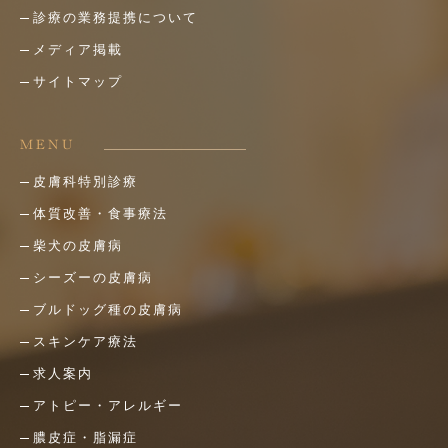
診療の業務提携について
メディア掲載
サイトマップ
MENU
皮膚科特別診療
体質改善・食事療法
柴犬の皮膚病
シーズーの皮膚病
ブルドッグ種の皮膚病
スキンケア療法
求人案内
アトピー・アレルギー
膿皮症・脂漏症