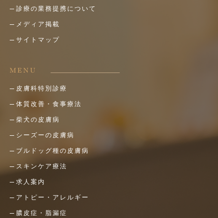
診療の業務提携について
メディア掲載
サイトマップ
MENU
皮膚科特別診療
体質改善・食事療法
柴犬の皮膚病
シーズーの皮膚病
ブルドッグ種の皮膚病
スキンケア療法
求人案内
アトピー・アレルギー
膿皮症・脂漏症