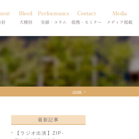
ment
Bleed
Perfoemance
Contact
Media
方針
犬種別
実績・コラム
提携・セミナー
メディア掲載
療
柴犬の皮膚病
犬種別
診療提携・セミナー開催
メディア掲載
事療法
シーズーの皮膚病
症状別
法
フレンチブルドッグの皮膚病
コラム「皮膚科のいろは」
トイプードルの皮膚病
天真爛漫ブログ
HOME
最新記事
【ラジオ出演】ZIP-