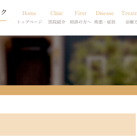
Home
Clinic
First
Disease
Treat
トップページ
医院紹介
初診の方へ
疾患・症状
治療
当院のご紹介
初診の方へ
アトピー・アレルギー
皮膚科特別診
獣医師紹介
オンライン診療
膿皮症・脂漏症
体質改善・食
求人案内
東京サテライト
脱毛症・アロペシアX
スキンケア療
アポキルが効かない皮膚病