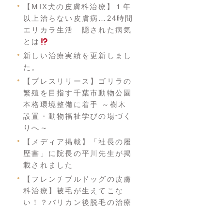
【MIX犬の皮膚科治療】１年
以上治らない皮膚病…24時間
エリカラ生活 隠された病気
とは
新しい治療実績を更新しまし
た。
【プレスリリース】ゴリラの
繁殖を目指す千葉市動物公園
本格環境整備に着手 ～樹木
設置・動物福祉学びの場づく
りへ～
【メディア掲載】「社長の履
歴書」に院長の平川先生が掲
載されました
【フレンチブルドッグの皮膚
科治療】被毛が生えてこな
い！？バリカン後脱毛の治療