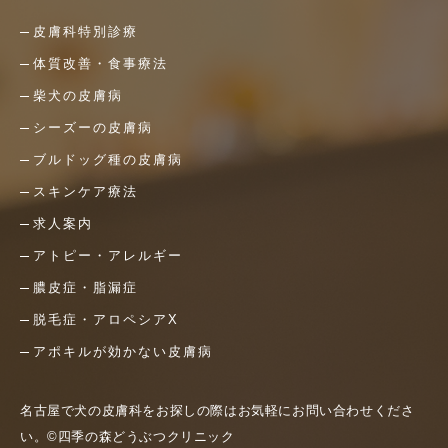
皮膚科特別診療
体質改善・食事療法
柴犬の皮膚病
シーズーの皮膚病
ブルドッグ種の皮膚病
スキンケア療法
求人案内
アトピー・アレルギー
膿皮症・脂漏症
脱毛症・アロペシアX
アポキルが効かない皮膚病
名古屋で犬の皮膚科をお探しの際はお気軽にお問い合わせくださ
い。©四季の森どうぶつクリニック