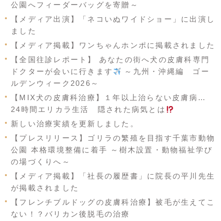
公園へフィーダーバッグを寄贈～
【メディア出演】「ネコいぬワイドショー」に出演し
ました
【メディア掲載】ワンちゃんホンポに掲載されました
【全国往診レポート】 あなたの街へ犬の皮膚科専門
ドクターが会いに行きます
～九州・沖縄編 ゴー
ルデンウィーク2026～
【MIX犬の皮膚科治療】１年以上治らない皮膚病…
24時間エリカラ生活 隠された病気とは
新しい治療実績を更新しました。
【プレスリリース】ゴリラの繁殖を目指す千葉市動物
公園 本格環境整備に着手 ～樹木設置・動物福祉学び
の場づくりへ～
【メディア掲載】「社長の履歴書」に院長の平川先生
が掲載されました
【フレンチブルドッグの皮膚科治療】被毛が生えてこ
ない！？バリカン後脱毛の治療