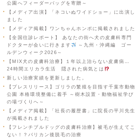
公園へフィーダーバッグを寄贈～
【メディア出演】「ネコいぬワイドショー」に出演し
ました
【メディア掲載】ワンちゃんホンポに掲載されました
【全国往診レポート】 あなたの街へ犬の皮膚科専門
ドクターが会いに行きます
～九州・沖縄編 ゴー
ルデンウィーク2026～
【MIX犬の皮膚科治療】１年以上治らない皮膚病…
24時間エリカラ生活 隠された病気とは
新しい治療実績を更新しました。
【プレスリリース】ゴリラの繁殖を目指す千葉市動物
公園 本格環境整備に着手 ～樹木設置・動物福祉学び
の場づくりへ～
【メディア掲載】「社長の履歴書」に院長の平川先生
が掲載されました
【フレンチブルドッグの皮膚科治療】被毛が生えてこ
ない！？バリカン後脱毛の治療