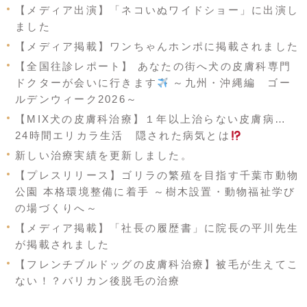
【メディア出演】「ネコいぬワイドショー」に出演し
ました
【メディア掲載】ワンちゃんホンポに掲載されました
【全国往診レポート】 あなたの街へ犬の皮膚科専門
ドクターが会いに行きます
～九州・沖縄編 ゴー
ルデンウィーク2026～
【MIX犬の皮膚科治療】１年以上治らない皮膚病…
24時間エリカラ生活 隠された病気とは
新しい治療実績を更新しました。
【プレスリリース】ゴリラの繁殖を目指す千葉市動物
公園 本格環境整備に着手 ～樹木設置・動物福祉学び
の場づくりへ～
【メディア掲載】「社長の履歴書」に院長の平川先生
が掲載されました
【フレンチブルドッグの皮膚科治療】被毛が生えてこ
ない！？バリカン後脱毛の治療