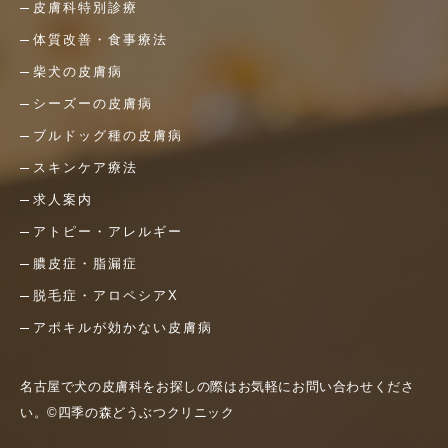
皮膚科特別診療
体質改善・食事療法
柴犬の皮膚病
シーズーの皮膚病
ブルドッグ種の皮膚病
スキンケア療法
求人案内
アトピー・アレルギー
膿皮症・脂漏症
脱毛症・アロペシアX
アポキルが効かない皮膚病
名古屋で犬の皮膚科をお探しの際はお気軽にお問い合わせくださ
い。©四季の森どうぶつクリニック