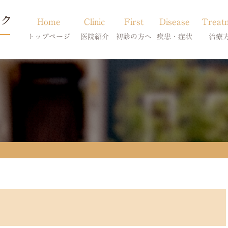
Home
Clinic
First
Disease
Treat
トップページ
医院紹介
初診の方へ
疾患・症状
治療
当院のご紹介
初診の方へ
アトピー・アレルギー
皮膚科特別診
獣医師紹介
オンライン診療
膿皮症・脂漏症
体質改善・食
求人案内
東京サテライト
脱毛症・アロペシアX
スキンケア療
アポキルが効かない皮膚病