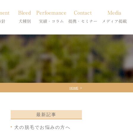
ment
Bleed
Perfoemance
Contact
Media
方針
犬種別
実績・コラム
提携・セミナー
メディア掲載
療
柴犬の皮膚病
犬種別
診療提携・セミナー開催
メディア掲載
事療法
シーズーの皮膚病
症状別
法
フレンチブルドッグの皮膚病
コラム「皮膚科のいろは」
トイプードルの皮膚病
天真爛漫ブログ
HOME
最新記事
犬の脱毛でお悩みの方へ