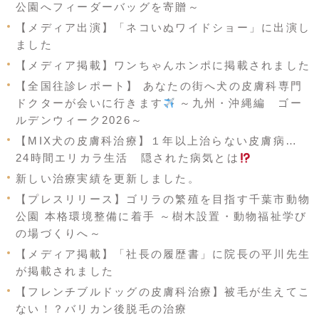
公園へフィーダーバッグを寄贈～
【メディア出演】「ネコいぬワイドショー」に出演し
ました
【メディア掲載】ワンちゃんホンポに掲載されました
【全国往診レポート】 あなたの街へ犬の皮膚科専門
ドクターが会いに行きます
～九州・沖縄編 ゴー
ルデンウィーク2026～
【MIX犬の皮膚科治療】１年以上治らない皮膚病…
24時間エリカラ生活 隠された病気とは
新しい治療実績を更新しました。
【プレスリリース】ゴリラの繁殖を目指す千葉市動物
公園 本格環境整備に着手 ～樹木設置・動物福祉学び
の場づくりへ～
【メディア掲載】「社長の履歴書」に院長の平川先生
が掲載されました
【フレンチブルドッグの皮膚科治療】被毛が生えてこ
ない！？バリカン後脱毛の治療