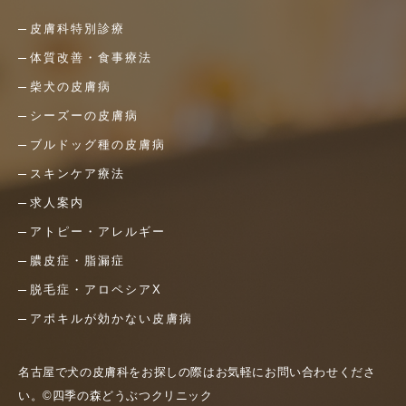
皮膚科特別診療
体質改善・食事療法
柴犬の皮膚病
シーズーの皮膚病
ブルドッグ種の皮膚病
スキンケア療法
求人案内
アトピー・アレルギー
膿皮症・脂漏症
脱毛症・アロペシアX
アポキルが効かない皮膚病
名古屋で犬の皮膚科をお探しの際はお気軽にお問い合わせくださ
い。©四季の森どうぶつクリニック