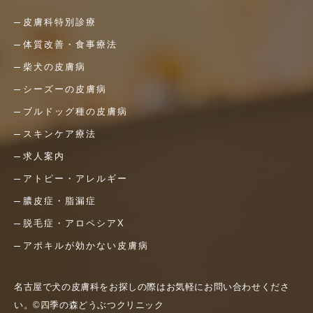
皮膚科特別診療
体質改善・食事療法
柴犬の皮膚病
シーズーの皮膚病
ブルドッグ種の皮膚病
スキンケア療法
求人案内
アトピー・アレルギー
膿皮症・脂漏症
脱毛症・アロペシアX
アポキルが効かない皮膚病
名古屋で犬の皮膚科をお探しの際はお気軽にお問い合わせくださ
い。©四季の森どうぶつクリニック