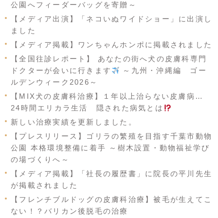
公園へフィーダーバッグを寄贈～
【メディア出演】「ネコいぬワイドショー」に出演し
ました
【メディア掲載】ワンちゃんホンポに掲載されました
【全国往診レポート】 あなたの街へ犬の皮膚科専門
ドクターが会いに行きます
～九州・沖縄編 ゴー
ルデンウィーク2026～
【MIX犬の皮膚科治療】１年以上治らない皮膚病…
24時間エリカラ生活 隠された病気とは
新しい治療実績を更新しました。
【プレスリリース】ゴリラの繁殖を目指す千葉市動物
公園 本格環境整備に着手 ～樹木設置・動物福祉学び
の場づくりへ～
【メディア掲載】「社長の履歴書」に院長の平川先生
が掲載されました
【フレンチブルドッグの皮膚科治療】被毛が生えてこ
ない！？バリカン後脱毛の治療