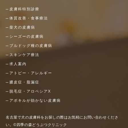
皮膚科特別診療
体質改善・食事療法
柴犬の皮膚病
シーズーの皮膚病
ブルドッグ種の皮膚病
スキンケア療法
求人案内
アトピー・アレルギー
膿皮症・脂漏症
脱毛症・アロペシアX
アポキルが効かない皮膚病
名古屋で犬の皮膚科をお探しの際はお気軽にお問い合わせくださ
い。©四季の森どうぶつクリニック