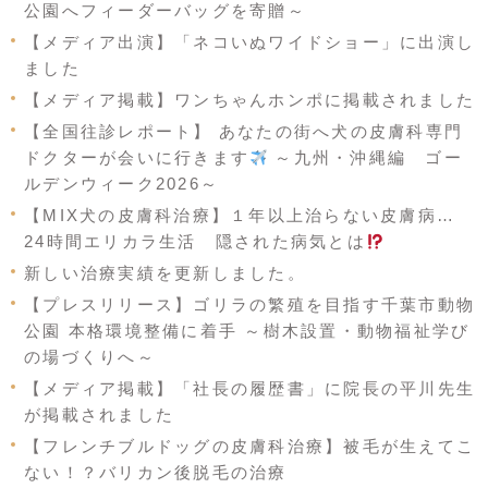
公園へフィーダーバッグを寄贈～
【メディア出演】「ネコいぬワイドショー」に出演し
ました
【メディア掲載】ワンちゃんホンポに掲載されました
【全国往診レポート】 あなたの街へ犬の皮膚科専門
ドクターが会いに行きます
～九州・沖縄編 ゴー
ルデンウィーク2026～
【MIX犬の皮膚科治療】１年以上治らない皮膚病…
24時間エリカラ生活 隠された病気とは
新しい治療実績を更新しました。
【プレスリリース】ゴリラの繁殖を目指す千葉市動物
公園 本格環境整備に着手 ～樹木設置・動物福祉学び
の場づくりへ～
【メディア掲載】「社長の履歴書」に院長の平川先生
が掲載されました
【フレンチブルドッグの皮膚科治療】被毛が生えてこ
ない！？バリカン後脱毛の治療