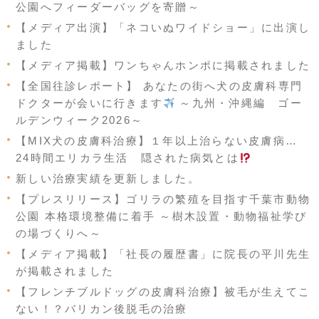
公園へフィーダーバッグを寄贈～
【メディア出演】「ネコいぬワイドショー」に出演し
ました
【メディア掲載】ワンちゃんホンポに掲載されました
【全国往診レポート】 あなたの街へ犬の皮膚科専門
ドクターが会いに行きます
～九州・沖縄編 ゴー
ルデンウィーク2026～
【MIX犬の皮膚科治療】１年以上治らない皮膚病…
24時間エリカラ生活 隠された病気とは
新しい治療実績を更新しました。
【プレスリリース】ゴリラの繁殖を目指す千葉市動物
公園 本格環境整備に着手 ～樹木設置・動物福祉学び
の場づくりへ～
【メディア掲載】「社長の履歴書」に院長の平川先生
が掲載されました
【フレンチブルドッグの皮膚科治療】被毛が生えてこ
ない！？バリカン後脱毛の治療