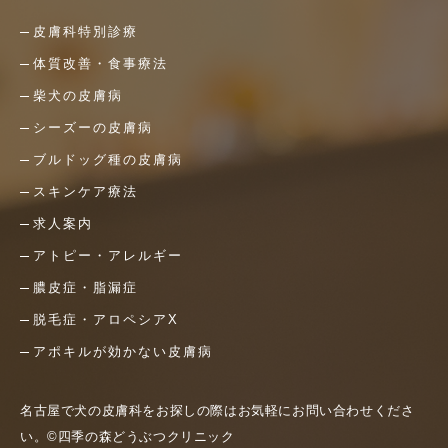
皮膚科特別診療
体質改善・食事療法
柴犬の皮膚病
シーズーの皮膚病
ブルドッグ種の皮膚病
スキンケア療法
求人案内
アトピー・アレルギー
膿皮症・脂漏症
脱毛症・アロペシアX
アポキルが効かない皮膚病
名古屋で犬の皮膚科をお探しの際はお気軽にお問い合わせくださ
い。©四季の森どうぶつクリニック