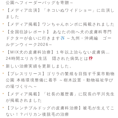
公園へフィーダーバッグを寄贈～
【メディア出演】「ネコいぬワイドショー」に出演し
ました
【メディア掲載】ワンちゃんホンポに掲載されました
【全国往診レポート】 あなたの街へ犬の皮膚科専門
ドクターが会いに行きます
～九州・沖縄編 ゴー
ルデンウィーク2026～
【MIX犬の皮膚科治療】１年以上治らない皮膚病…
24時間エリカラ生活 隠された病気とは
新しい治療実績を更新しました。
【プレスリリース】ゴリラの繁殖を目指す千葉市動物
公園 本格環境整備に着手 ～樹木設置・動物福祉学び
の場づくりへ～
【メディア掲載】「社長の履歴書」に院長の平川先生
が掲載されました
【フレンチブルドッグの皮膚科治療】被毛が生えてこ
ない！？バリカン後脱毛の治療