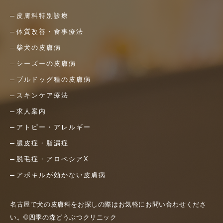
皮膚科特別診療
体質改善・食事療法
柴犬の皮膚病
シーズーの皮膚病
ブルドッグ種の皮膚病
スキンケア療法
求人案内
アトピー・アレルギー
膿皮症・脂漏症
脱毛症・アロペシアX
アポキルが効かない皮膚病
名古屋で犬の皮膚科をお探しの際はお気軽にお問い合わせくださ
い。©四季の森どうぶつクリニック