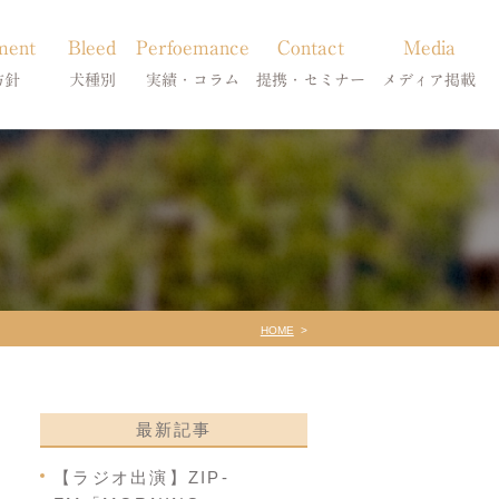
ment
Bleed
Perfoemance
Contact
Media
方針
犬種別
実績・コラム
提携・セミナー
メディア掲載
療
柴犬の皮膚病
犬種別
診療提携・セミナー開催
メディア掲載
事療法
シーズーの皮膚病
症状別
法
フレンチブルドッグの皮膚病
コラム「皮膚科のいろは」
トイプードルの皮膚病
天真爛漫ブログ
HOME
最新記事
【ラジオ出演】ZIP-