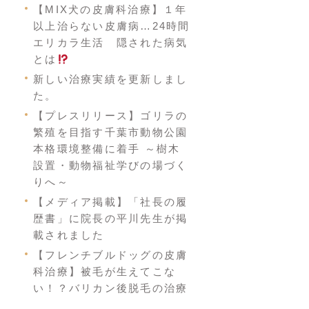
【MIX犬の皮膚科治療】１年
以上治らない皮膚病…24時間
エリカラ生活 隠された病気
とは
新しい治療実績を更新しまし
た。
【プレスリリース】ゴリラの
繁殖を目指す千葉市動物公園
本格環境整備に着手 ～樹木
設置・動物福祉学びの場づく
りへ～
【メディア掲載】「社長の履
歴書」に院長の平川先生が掲
載されました
【フレンチブルドッグの皮膚
科治療】被毛が生えてこな
い！？バリカン後脱毛の治療