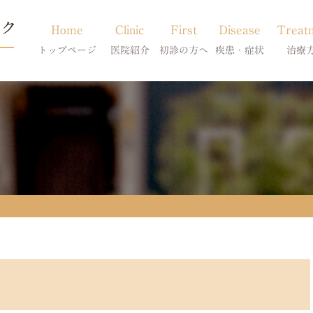
Home
Clinic
First
Disease
Treat
トップページ
医院紹介
初診の方へ
疾患・症状
治療
当院のご紹介
初診の方へ
アトピー・アレルギー
皮膚科特別診
獣医師紹介
オンライン診療
膿皮症・脂漏症
体質改善・食
求人案内
東京サテライト
脱毛症・アロペシアX
スキンケア療
アポキルが効かない皮膚病