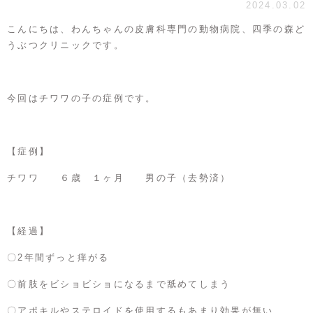
2024.03.02
こんにちは、わんちゃんの皮膚科専門の動物病院、四季の森ど
うぶつクリニックです。
今回はチワワの子の症例です。
【症例】
チワワ ６歳 １ヶ月 男の子（去勢済）
【経過】
〇2年間ずっと痒がる
〇前肢をビショビショになるまで舐めてしまう
〇アポキルやステロイドを使用するもあまり効果が無い