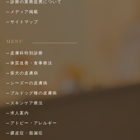
診療の業務提携について
メディア掲載
サイトマップ
MENU
皮膚科特別診療
体質改善・食事療法
柴犬の皮膚病
シーズーの皮膚病
ブルドッグ種の皮膚病
スキンケア療法
求人案内
アトピー・アレルギー
膿皮症・脂漏症