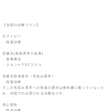
.
.
.
【当院の治療プラン】
①アトピー
・投薬治療
②腸活(免疫異常の改善)
・食事療法
・スキンケアECプラス
③被毛形成異常（毛並み異常）
・投薬治療
※この毛並み異常への投薬の選択は教科書に載っていないた
め、当院でのみ受けれる治療法です。
④心因性
・投薬治療