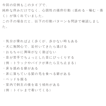
今回の症例もこのタイプで、
純粋な痒みだけでなく、心因性の掻痒行動（舐める・噛む・搔
く）が強く出ていました。
この子の場合だと、以下の行動パターンを問診で確認しまし
た。
・気分が乗ればよく歩くが、歩かない時もある
・犬に無関心で、近付いてきたら逃げる
・おもちゃに興味がなく遊ばない
・音が苦手でちょっとした音にびっくりする
（例：トラックやバイクが来たら立ち止まる）
・床を舐める癖がある
・床に落ちている髪の毛を食べる癖がある
・ベッドを掘る
・室内で飼主の後を追う傾向がある
（例：トイレまで着いてくる）