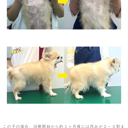
この子の場合、治療開始から約１ヶ月後には痒みが２～３割ま