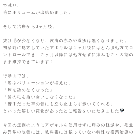
で減り、
毛にボリュームが出始めました。
そして治療から3ヶ月後、
抜け毛が少なくなり、皮膚の赤みや湿疹は無くなりました。
初診時に処方していたアポキルは１ヶ月後にはとん服処方でコ
ントロールでき、２ヶ月以降には処方せずに痒みを２～３割の
まま維持できています！
行動面では、
「遊ぶバリエーションが増えた」
「床を舐めなくなった」
「髪の毛を拾い食いしなくなった」
「苦手だった車の音にも立ち止まらず歩いてくれる」
といった嬉しい変化があったとご報告をいただきました
今回の症例のようにアポキルを使用せずに痒みの軽減や、毛並
み異常の改善には、教科書には載っていない特殊な投薬治療の