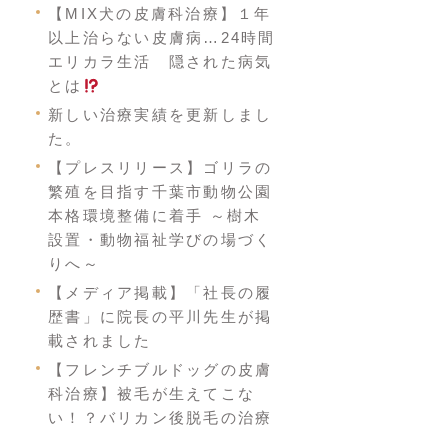
【MIX犬の皮膚科治療】１年
以上治らない皮膚病…24時間
エリカラ生活 隠された病気
とは
新しい治療実績を更新しまし
た。
【プレスリリース】ゴリラの
繁殖を目指す千葉市動物公園
本格環境整備に着手 ～樹木
設置・動物福祉学びの場づく
りへ～
【メディア掲載】「社長の履
歴書」に院長の平川先生が掲
載されました
【フレンチブルドッグの皮膚
科治療】被毛が生えてこな
い！？バリカン後脱毛の治療