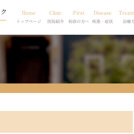
Home
Clinic
First
Disease
Treat
トップページ
医院紹介
初診の方へ
疾患・症状
治療
当院のご紹介
初診の方へ
アトピー・アレルギー
皮膚科特別診
獣医師紹介
オンライン診療
膿皮症・脂漏症
体質改善・食
求人案内
東京サテライト
脱毛症・アロペシアX
スキンケア療
アポキルが効かない皮膚病