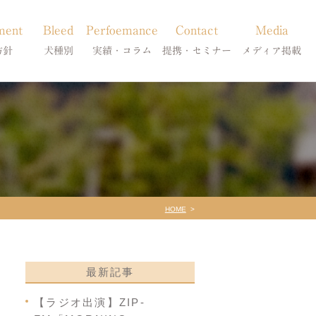
ment
Bleed
Perfoemance
Contact
Media
方針
犬種別
実績・コラム
提携・セミナー
メディア掲載
療
柴犬の皮膚病
犬種別
診療提携・セミナー開催
メディア掲載
事療法
シーズーの皮膚病
症状別
法
フレンチブルドッグの皮膚病
コラム「皮膚科のいろは」
トイプードルの皮膚病
天真爛漫ブログ
HOME
最新記事
【ラジオ出演】ZIP-