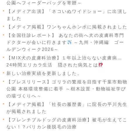
公園へフィーダーバッグを寄贈～
【メディア出演】「ネコいぬワイドショー」に出演し
ました
【メディア掲載】ワンちゃんホンポに掲載されました
【全国往診レポート】 あなたの街へ犬の皮膚科専門
ドクターが会いに行きます
～九州・沖縄編 ゴー
ルデンウィーク2026～
【MIX犬の皮膚科治療】１年以上治らない皮膚病…
24時間エリカラ生活 隠された病気とは
新しい治療実績を更新しました。
【プレスリリース】ゴリラの繁殖を目指す千葉市動物
公園 本格環境整備に着手 ～樹木設置・動物福祉学び
の場づくりへ～
【メディア掲載】「社長の履歴書」に院長の平川先生
が掲載されました
【フレンチブルドッグの皮膚科治療】被毛が生えてこ
ない！？バリカン後脱毛の治療