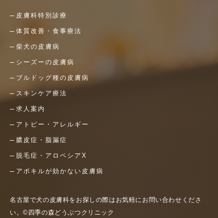
皮膚科特別診療
体質改善・食事療法
柴犬の皮膚病
シーズーの皮膚病
ブルドッグ種の皮膚病
スキンケア療法
求人案内
アトピー・アレルギー
膿皮症・脂漏症
脱毛症・アロペシアX
アポキルが効かない皮膚病
名古屋で犬の皮膚科をお探しの際はお気軽にお問い合わせくださ
い。©四季の森どうぶつクリニック