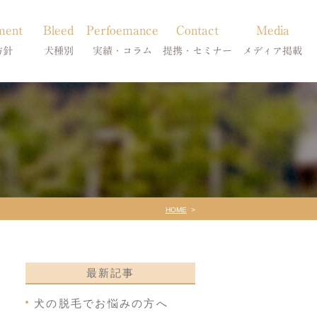
ment
Bleed
Perfoemance
Contact
Media
方針
犬種別
実績・コラム
提携・セミナー
メディア掲載
療
柴犬の皮膚病
犬種別
診療提携・セミナー開催
メディア掲載
事療法
シーズーの皮膚病
症状別
法
フレンチブルドッグの皮膚病
コラム「皮膚科のいろは」
トイプードルの皮膚病
天真爛漫ブログ
HOME
最新記事
犬の脱毛でお悩みの方へ