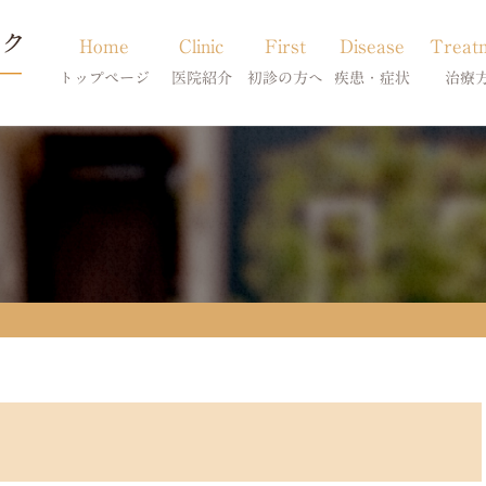
Home
Clinic
First
Disease
Treat
トップページ
医院紹介
初診の方へ
疾患・症状
治療
当院のご紹介
初診の方へ
アトピー・アレルギー
皮膚科特別診
獣医師紹介
オンライン診療
膿皮症・脂漏症
体質改善・食
求人案内
東京サテライト
脱毛症・アロペシアX
スキンケア療
アポキルが効かない皮膚病