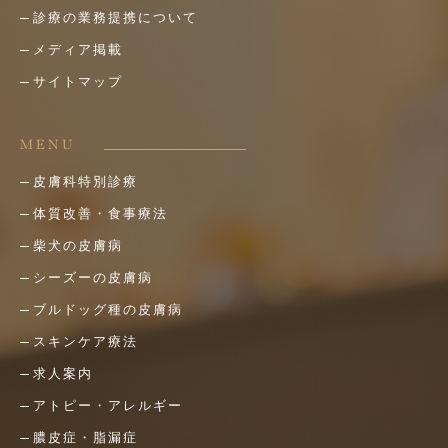
診療の業務提携について
メディア掲載
サイトマップ
MENU
皮膚科特別診療
体質改善・食事療法
柴犬の皮膚病
シーズーの皮膚病
ブルドッグ種の皮膚病
スキンケア療法
求人案内
アトピー・アレルギー
膿皮症・脂漏症