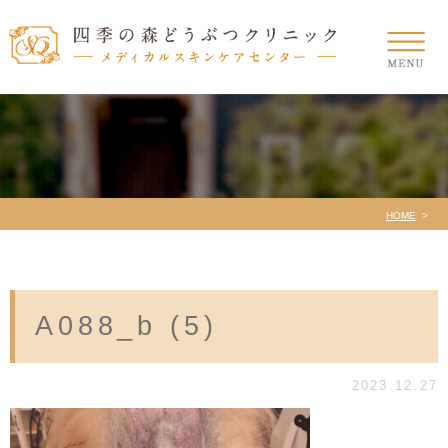
HOME
A088_b (5)
2023.12.27