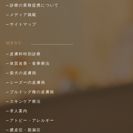
診療の業務提携について
メディア掲載
サイトマップ
MENU
皮膚科特別診療
体質改善・食事療法
柴犬の皮膚病
シーズーの皮膚病
ブルドッグ種の皮膚病
スキンケア療法
求人案内
アトピー・アレルギー
膿皮症・脂漏症