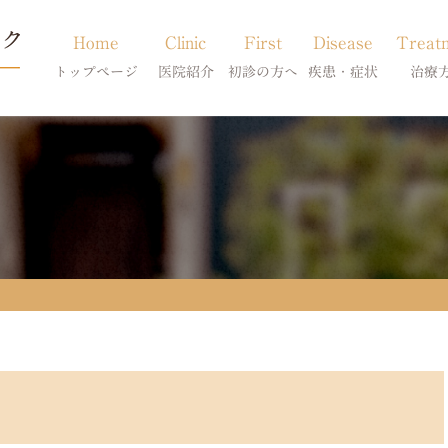
Home
Clinic
First
Disease
Treat
トップページ
医院紹介
初診の方へ
疾患・症状
治療
当院のご紹介
初診の方へ
アトピー・アレルギー
皮膚科特別診
獣医師紹介
オンライン診療
膿皮症・脂漏症
体質改善・食
求人案内
東京サテライト
脱毛症・アロペシアX
スキンケア療
アポキルが効かない皮膚病