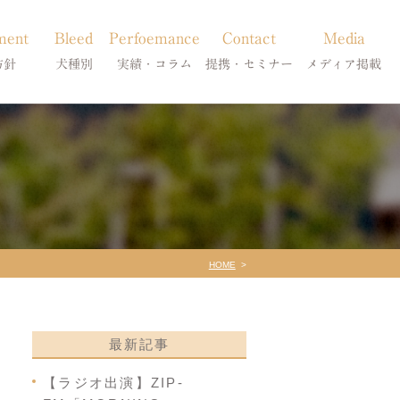
ment
Bleed
Perfoemance
Contact
Media
方針
犬種別
実績・コラム
提携・セミナー
メディア掲載
療
柴犬の皮膚病
犬種別
診療提携・セミナー開催
メディア掲載
事療法
シーズーの皮膚病
症状別
法
フレンチブルドッグの皮膚病
コラム「皮膚科のいろは」
トイプードルの皮膚病
天真爛漫ブログ
HOME
最新記事
【ラジオ出演】ZIP-