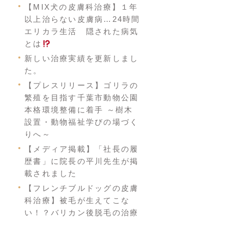
【MIX犬の皮膚科治療】１年
以上治らない皮膚病…24時間
エリカラ生活 隠された病気
とは
新しい治療実績を更新しまし
た。
【プレスリリース】ゴリラの
繁殖を目指す千葉市動物公園
本格環境整備に着手 ～樹木
設置・動物福祉学びの場づく
りへ～
【メディア掲載】「社長の履
歴書」に院長の平川先生が掲
載されました
【フレンチブルドッグの皮膚
科治療】被毛が生えてこな
い！？バリカン後脱毛の治療