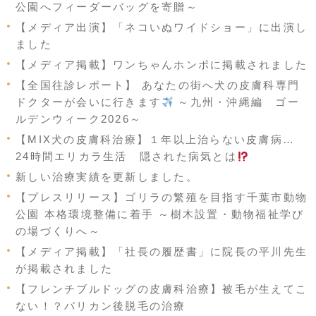
公園へフィーダーバッグを寄贈～
【メディア出演】「ネコいぬワイドショー」に出演し
ました
【メディア掲載】ワンちゃんホンポに掲載されました
【全国往診レポート】 あなたの街へ犬の皮膚科専門
ドクターが会いに行きます
～九州・沖縄編 ゴー
ルデンウィーク2026～
【MIX犬の皮膚科治療】１年以上治らない皮膚病…
24時間エリカラ生活 隠された病気とは
新しい治療実績を更新しました。
【プレスリリース】ゴリラの繁殖を目指す千葉市動物
公園 本格環境整備に着手 ～樹木設置・動物福祉学び
の場づくりへ～
【メディア掲載】「社長の履歴書」に院長の平川先生
が掲載されました
【フレンチブルドッグの皮膚科治療】被毛が生えてこ
ない！？バリカン後脱毛の治療