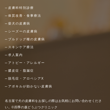
皮膚科特別診療
体質改善・食事療法
柴犬の皮膚病
シーズーの皮膚病
ブルドッグ種の皮膚病
スキンケア療法
求人案内
アトピー・アレルギー
膿皮症・脂漏症
脱毛症・アロペシアX
アポキルが効かない皮膚病
名古屋で犬の皮膚科をお探しの際はお気軽にお問い合わせくださ
い。©四季の森どうぶつクリニック