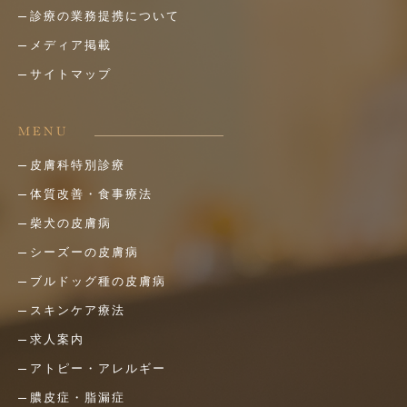
診療の業務提携について
メディア掲載
サイトマップ
MENU
皮膚科特別診療
体質改善・食事療法
柴犬の皮膚病
シーズーの皮膚病
ブルドッグ種の皮膚病
スキンケア療法
求人案内
アトピー・アレルギー
膿皮症・脂漏症