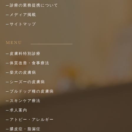
診療の業務提携について
メディア掲載
サイトマップ
MENU
皮膚科特別診療
体質改善・食事療法
柴犬の皮膚病
シーズーの皮膚病
ブルドッグ種の皮膚病
スキンケア療法
求人案内
アトピー・アレルギー
膿皮症・脂漏症