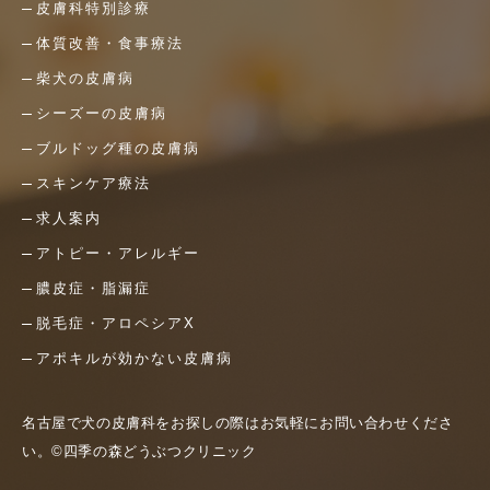
皮膚科特別診療
体質改善・食事療法
柴犬の皮膚病
シーズーの皮膚病
ブルドッグ種の皮膚病
スキンケア療法
求人案内
アトピー・アレルギー
膿皮症・脂漏症
脱毛症・アロペシアX
アポキルが効かない皮膚病
名古屋で犬の皮膚科をお探しの際はお気軽にお問い合わせくださ
い。©四季の森どうぶつクリニック