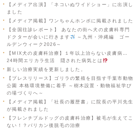
【メディア出演】「ネコいぬワイドショー」に出演し
ました
【メディア掲載】ワンちゃんホンポに掲載されました
【全国往診レポート】 あなたの街へ犬の皮膚科専門
ドクターが会いに行きます
～九州・沖縄編 ゴー
ルデンウィーク2026～
【MIX犬の皮膚科治療】１年以上治らない皮膚病…
24時間エリカラ生活 隠された病気とは
新しい治療実績を更新しました。
【プレスリリース】ゴリラの繁殖を目指す千葉市動物
公園 本格環境整備に着手 ～樹木設置・動物福祉学び
の場づくりへ～
【メディア掲載】「社長の履歴書」に院長の平川先生
が掲載されました
【フレンチブルドッグの皮膚科治療】被毛が生えてこ
ない！？バリカン後脱毛の治療