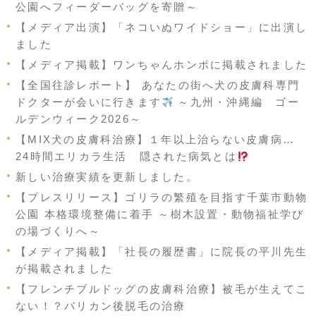
公園へフィーダーバッグを寄贈～
【メディア出演】「ネコいぬワイドショー」に出演し
ました
【メディア掲載】ワンちゃんホンポに掲載されました
【全国往診レポート】 あなたの街へ犬の皮膚科専門
ドクターが会いに行きます
～九州・沖縄編 ゴー
ルデンウィーク2026～
【MIX犬の皮膚科治療】１年以上治らない皮膚病…
24時間エリカラ生活 隠された病気とは
新しい治療実績を更新しました。
【プレスリリース】ゴリラの繁殖を目指す千葉市動物
公園 本格環境整備に着手 ～樹木設置・動物福祉学び
の場づくりへ～
【メディア掲載】「社長の履歴書」に院長の平川先生
が掲載されました
【フレンチブルドッグの皮膚科治療】被毛が生えてこ
ない！？バリカン後脱毛の治療