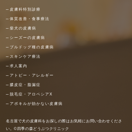
皮膚科特別診療
体質改善・食事療法
柴犬の皮膚病
シーズーの皮膚病
ブルドッグ種の皮膚病
スキンケア療法
求人案内
アトピー・アレルギー
膿皮症・脂漏症
脱毛症・アロペシアX
アポキルが効かない皮膚病
名古屋で犬の皮膚科をお探しの際はお気軽にお問い合わせくださ
い。©四季の森どうぶつクリニック