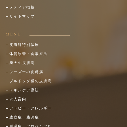
メディア掲載
サイトマップ
MENU
皮膚科特別診療
体質改善・食事療法
柴犬の皮膚病
シーズーの皮膚病
ブルドッグ種の皮膚病
スキンケア療法
求人案内
アトピー・アレルギー
膿皮症・脂漏症
脱毛症・アロペシアX