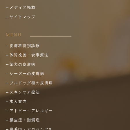
メディア掲載
サイトマップ
MENU
皮膚科特別診療
体質改善・食事療法
柴犬の皮膚病
シーズーの皮膚病
ブルドッグ種の皮膚病
スキンケア療法
求人案内
アトピー・アレルギー
膿皮症・脂漏症
脱毛症・アロペシアX