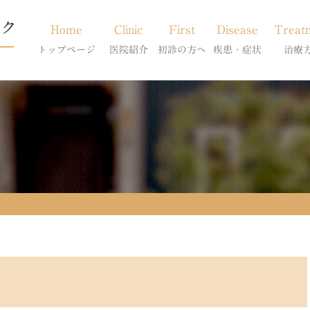
Home
Clinic
First
Disease
Treat
トップページ
医院紹介
初診の方へ
疾患・症状
治療
当院のご紹介
初診の方へ
アトピー・アレルギー
皮膚科特別診
獣医師紹介
オンライン診療
膿皮症・脂漏症
体質改善・食
求人案内
東京サテライト
脱毛症・アロペシアX
スキンケア療
アポキルが効かない皮膚病