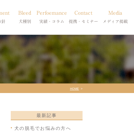
ment
Bleed
Perfoemance
Contact
Media
方針
犬種別
実績・コラム
提携・セミナー
メディア掲載
療
柴犬の皮膚病
犬種別
診療提携・セミナー開催
メディア掲載
事療法
シーズーの皮膚病
症状別
法
フレンチブルドッグの皮膚病
コラム「皮膚科のいろは」
トイプードルの皮膚病
天真爛漫ブログ
HOME
最新記事
犬の脱毛でお悩みの方へ