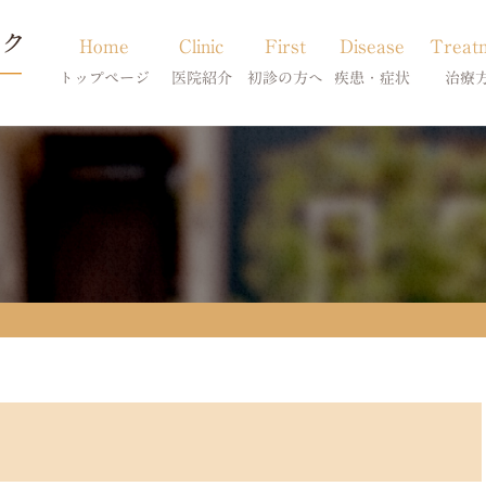
Home
Clinic
First
Disease
Treat
トップページ
医院紹介
初診の方へ
疾患・症状
治療
当院のご紹介
初診の方へ
アトピー・アレルギー
皮膚科特別診
獣医師紹介
オンライン診療
膿皮症・脂漏症
体質改善・食
求人案内
東京サテライト
脱毛症・アロペシアX
スキンケア療
アポキルが効かない皮膚病