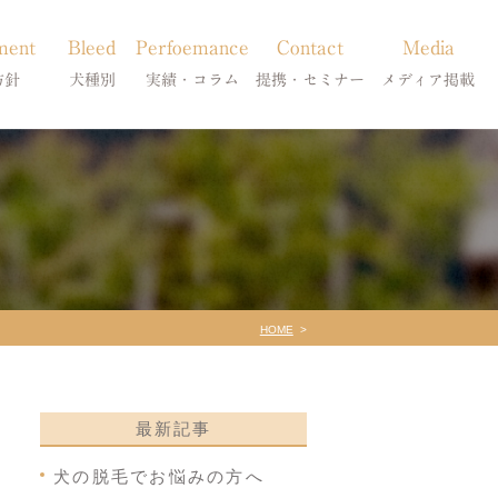
ment
Bleed
Perfoemance
Contact
Media
方針
犬種別
実績・コラム
提携・セミナー
メディア掲載
療
柴犬の皮膚病
犬種別
診療提携・セミナー開催
メディア掲載
事療法
シーズーの皮膚病
症状別
法
フレンチブルドッグの皮膚病
コラム「皮膚科のいろは」
トイプードルの皮膚病
天真爛漫ブログ
HOME
最新記事
犬の脱毛でお悩みの方へ