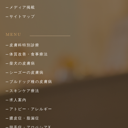
メディア掲載
サイトマップ
MENU
皮膚科特別診療
体質改善・食事療法
柴犬の皮膚病
シーズーの皮膚病
ブルドッグ種の皮膚病
スキンケア療法
求人案内
アトピー・アレルギー
膿皮症・脂漏症
脱毛症・アロペシアX